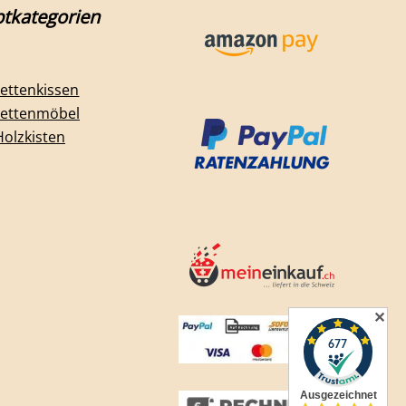
tkategorien
lettenkissen
lettenmöbel
Holzkisten
✕