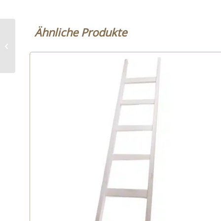
Ähnliche Produkte
Deko Leiter –
Historische Altländer
Holzleiter – Dekoleiter