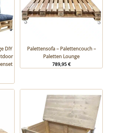
ge DIY
Palettensofa – Palettencouch –
utdoor
Paletten Lounge
lenset
789,95
€