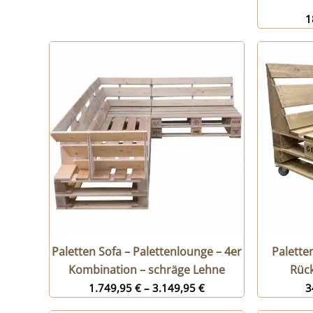
1
Paletten Sofa – Palettenlounge – 4er
Palette
Kombination – schräge Lehne
Rüc
1.749,95
€
–
3.149,95
€
3