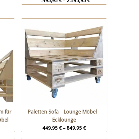
1.495,95
€
–
2.595,95
€
m für
Paletten Sofa – Lounge Möbel –
öbel
Ecklounge
449,95
€
–
849,95
€