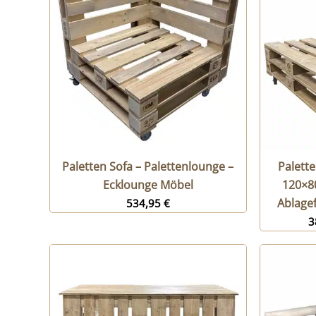
Paletten Sofa – Palettenlounge –
Palett
Ecklounge Möbel
120×80
Ablage
534,95
€
3