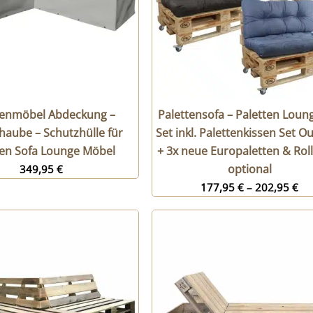
tenmöbel Abdeckung –
Palettensofa – Paletten Loun
aube – Schutzhülle für
Set inkl. Palettenkissen Set O
ten Sofa Lounge Möbel
+ 3x neue Europaletten & Rol
optional
349,95
€
177,95
€
–
202,95
€