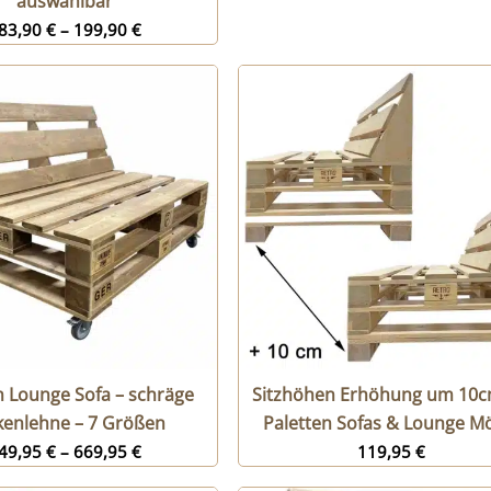
auswählbar
83,90
€
–
199,90
€
n Lounge Sofa – schräge
Sitzhöhen Erhöhung um 10c
kenlehne – 7 Größen
Paletten Sofas & Lounge M
49,95
€
–
669,95
€
119,95
€