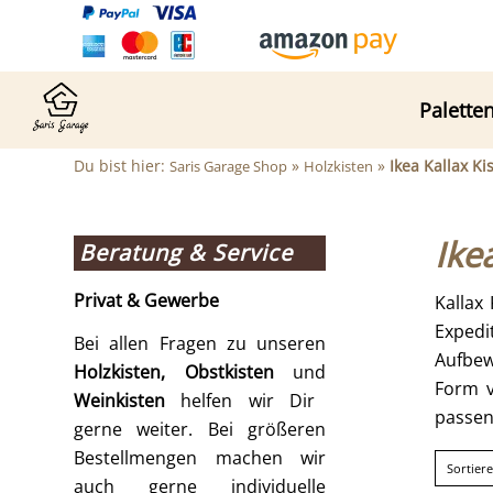
Palette
Du bist hier:
»
»
Ikea Kallax Ki
Saris Garage Shop
Holzkisten
Ike
Beratung & Service
Privat & Gewerbe
Kallax
Expedi
Bei allen Fragen zu unseren
Aufbew
Holzkisten, Obstkisten
und
Form v
Weinkisten
helfen wir Dir
passend
gerne weiter. Bei größeren
Bestellmengen machen wir
Sortier
auch gerne individuelle