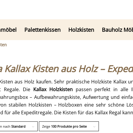
nmöbel
Palettenkissen
Holzkisten
Bauholz Mö
sten
a Kallax Kisten aus Holz – Exped
 Kisten aus Holz kaufen. Sehr praktische Holzkiste Kallax
t Regale. Die
Kallax Holzkisten
passen perfekt in alle I
ahrungsbox – Aufbewahrungskiste, Aufwertung und einfac
on stabilen Holzkisten – Holzboxen eine sehr schöne L
 für alle Expeditregale. Die Kisten für das Kallax Regal ka
en nach
Standard
Zeige
100 Produkte pro Seite