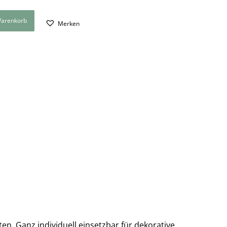
Warenkorb
Merken
en. Ganz individuell einsetzbar für dekorative