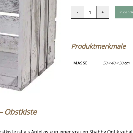
In den 
Produktmerkmale
MASSE
50 × 40 × 30 cm
– Obstkiste
kiste ist als Apfelkiste in einer grauen Shabby Optik gehalt