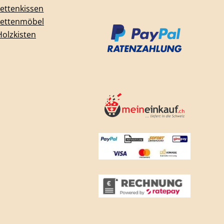
lettenkissen
lettenmöbel
Holzkisten