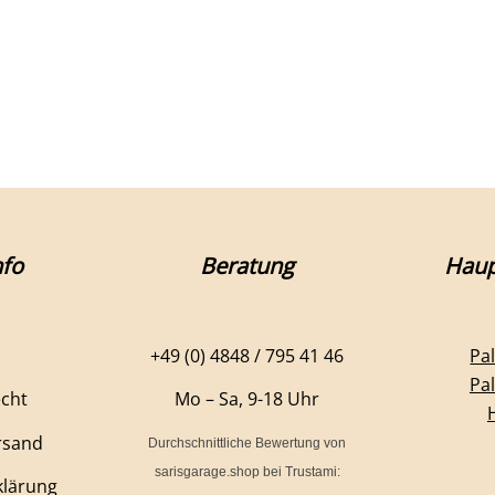
fo
Beratung
Haup
+49 (0) 4848 / 795 41 46
Pa
Pa
echt
Mo – Sa, 9-18 Uhr
rsand
Durchschnittliche Bewertung von
sarisgarage.shop
bei Trustami:
klärung