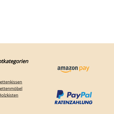
tkategorien
lettenkissen
lettenmöbel
Holzkisten