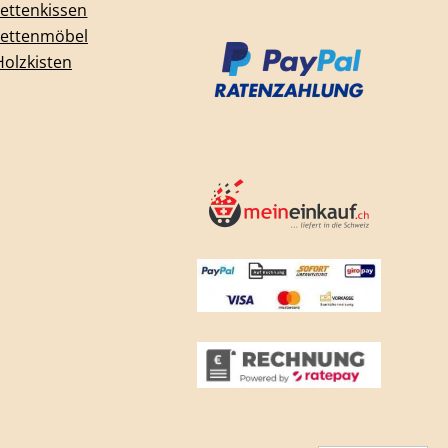
lettenkissen
lettenmöbel
Holzkisten