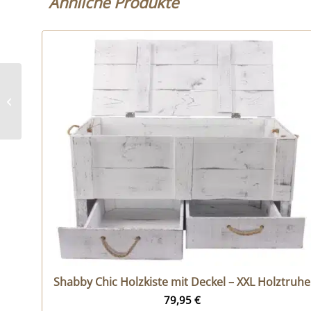
Ähnliche Produkte
Holzkiste mit Deckel –
Holztruhe – 5er Set –
Aufdruck ...
Shabby Chic Holzkiste mit Deckel – XXL Holztruhe
79,95
€