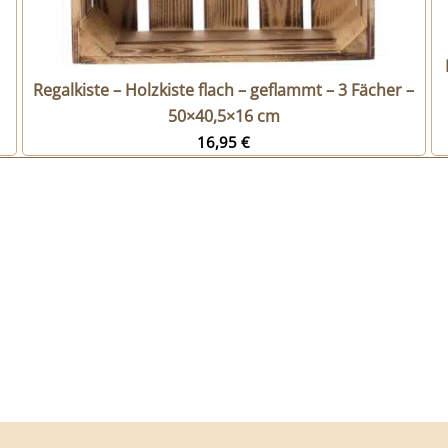
Regalkiste – Holzkiste flach – geflammt – 3 Fächer –
50×40,5×16 cm
16,95
€