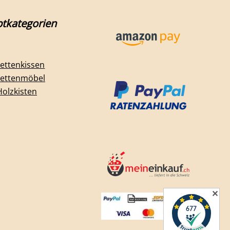
tkategorien
lettenkissen
lettenmöbel
Holzkisten
✕