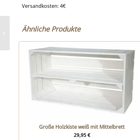
Versandkosten: 4€
Ähnliche Produkte
Paletten Vollholz Klötze
– 4er Pack
Große Holzkiste weiß mit Mittelbrett
29,95
€