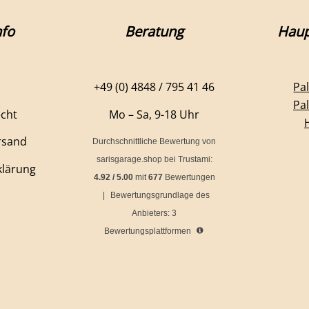
fo
Beratung
Haup
+49 (0) 4848 / 795 41 46
Pa
Pa
echt
Mo – Sa, 9-18 Uhr
rsand
Durchschnittliche Bewertung von
sarisgarage.shop
bei Trustami:
klärung
4.92
/
5.00
mit
677
Bewertungen
|
Bewertungsgrundlage des
Anbieters: 3
Bewertungsplattformen