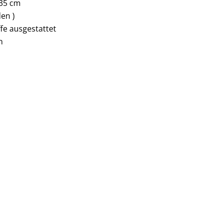
 35 cm
en )
fe ausgestattet
n