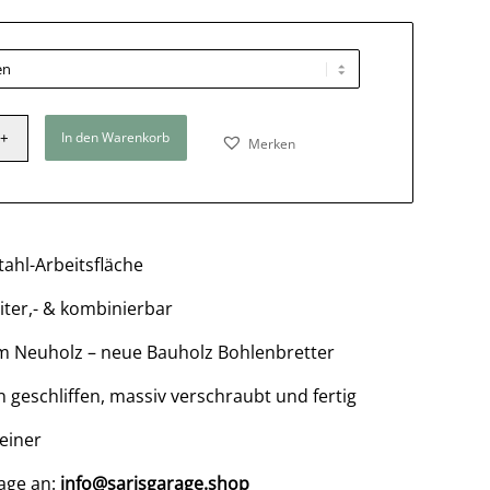
In den Warenkorb
Merken
ahl-Arbeitsfläche
ter,- & kombinierbar
em Neuholz – neue Bauholz Bohlenbretter
in geschliffen, massiv verschraubt und fertig
einer
age an:
info@sarisgarage.shop