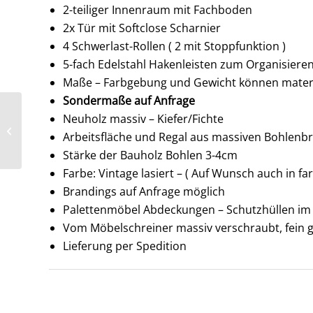
2-teiliger Innenraum mit Fachboden
2x Tür mit Softclose Scharnier
4 Schwerlast-Rollen ( 2 mit Stoppfunktion )
5-fach Edelstahl Hakenleisten zum Organisiere
Maße – Farbgebung und Gewicht können materi
Sondermaße auf Anfrage
Mobile Outdoorküche
Neuholz massiv – Kiefer/Fichte
Holz mit Kühlschrank –
Arbeitsfläche und Regal aus massiven Bohlenbr
Kombinierbares
Außenküchen...
Stärke der Bauholz Bohlen 3-4cm
Farbe: Vintage lasiert – ( Auf Wunsch auch in far
Brandings auf Anfrage möglich
Palettenmöbel Abdeckungen – Schutzhüllen im 
Vom Möbelschreiner massiv verschraubt, fein ge
Lieferung per Spedition