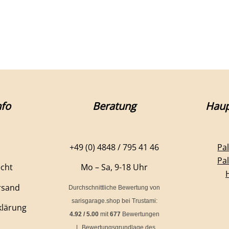
fo
Beratung
Haup
+49 (0) 4848 / 795 41 46
Pa
Pa
echt
Mo – Sa, 9-18 Uhr
rsand
Durchschnittliche Bewertung von
sarisgarage.shop
bei Trustami:
klärung
4.92
/
5.00
mit
677
Bewertungen
|
Bewertungsgrundlage des