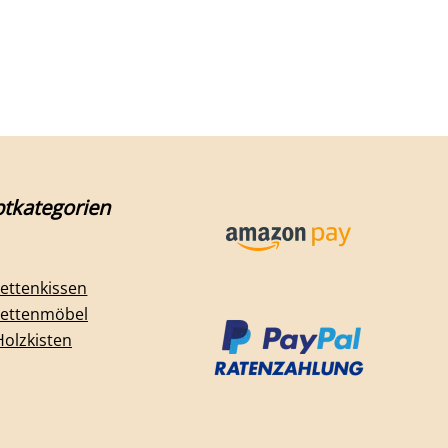
tkategorien
lettenkissen
lettenmöbel
Holzkisten