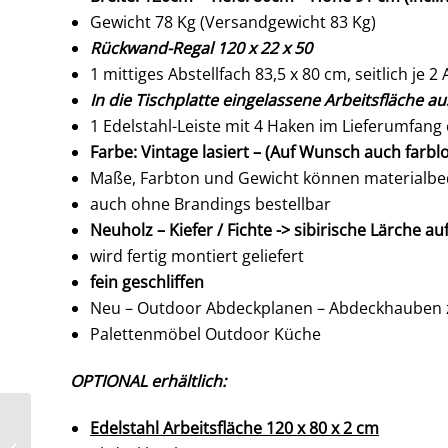
Gewicht 78 Kg (Versandgewicht 83 Kg)
Rückwand-Regal 120 x 22 x 50
1 mittiges Abstellfach 83,5 x 80 cm, seitlich je 
In die Tischplatte eingelassene Arbeitsfläche a
1 Edelstahl-Leiste mit 4 Haken im Lieferumfang
Farbe: Vintage lasiert – (Auf Wunsch auch farbl
Maße, Farbton und Gewicht können materialbed
auch ohne Brandings bestellbar
Neuholz – Kiefer / Fichte -> sibirische Lärche a
wird fertig montiert geliefert
fein geschliffen
Neu – Outdoor Abdeckplanen – Abdeckhauben zu
Palettenmöbel Outdoor Küche
OPTIONAL erhältlich:
Premium – Grilltisch –
Edelstahl Arbeitsfläche 120 x 80 x 2 cm
Outdoor Küche –