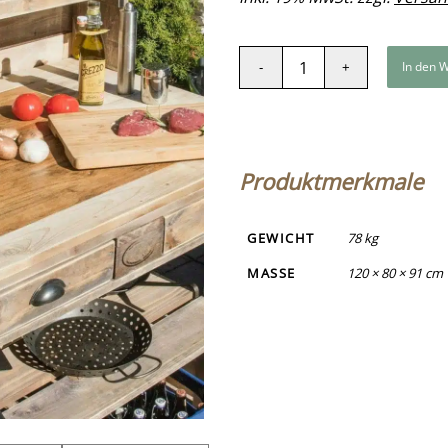
In den 
Produktmerkmale
GEWICHT
78 kg
MASSE
120 × 80 × 91 cm