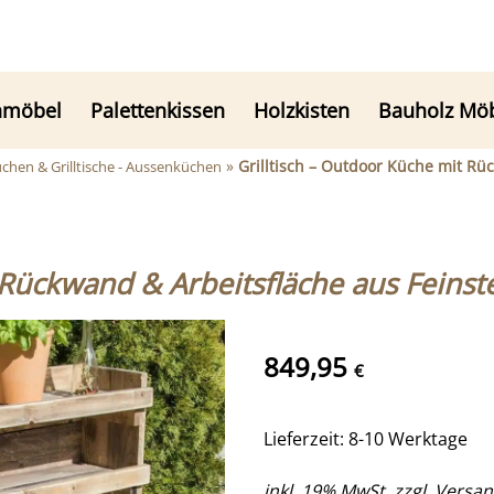
nmöbel
Palettenkissen
Holzkisten
Bauholz Mö
»
Grilltisch – Outdoor Küche mit Rü
chen & Grilltische - Aussenküchen
 Rückwand & Arbeitsfläche aus Feins
849,95
€
Lieferzeit: 8-10 Werktage
inkl. 19% MwSt. zzgl.
Versan