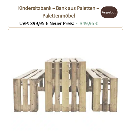
Kindersitzbank – Bank aus Paletten –
Angebot!
Palettenmöbel
Ursprünglicher
Aktueller
UVP:
399,95
€
Neuer Preis:
349,95
€
Preis
Preis
war:
ist:
399,95 €
349,95 €.