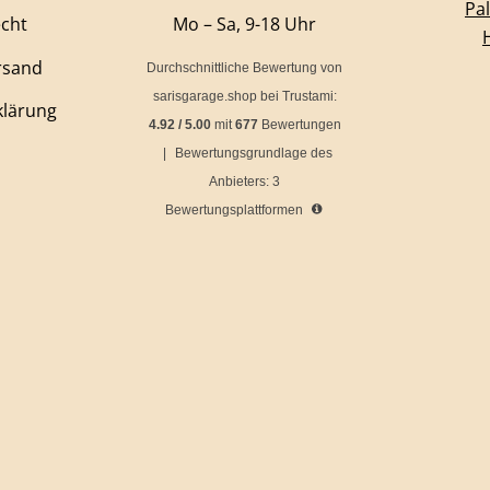
Pa
echt
Mo – Sa, 9-18 Uhr
rsand
Durchschnittliche Bewertung von
sarisgarage.shop
bei Trustami:
klärung
4.92
/
5.00
mit
677
Bewertungen
|
Bewertungsgrundlage des
Anbieters: 3
Bewertungsplattformen