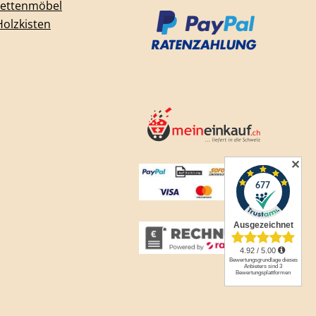
lettenmöbel
Holzkisten
✕