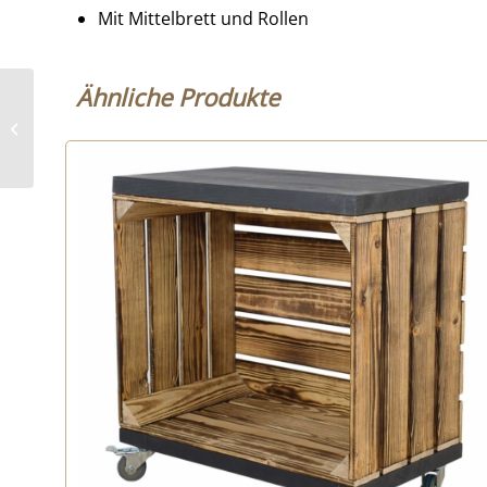
Mit Mittelbrett und Rollen
Ähnliche Produkte
Holzkisten Regal mit
Bohlenbrettern –
Rollen + Mittelbrett –
geflammt...