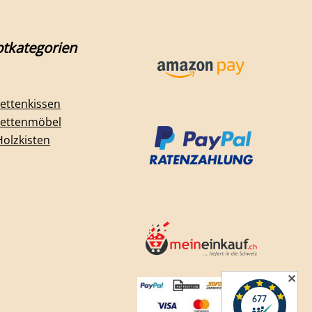
tkategorien
lettenkissen
lettenmöbel
Holzkisten
✕