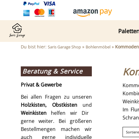
Palette
Du bist hier:
»
»
Kommoden 
Saris Garage Shop
Bohlenmöbel
Kom
Beratung & Service
Privat & Gewerbe
Kommod
Kombin
Bei allen Fragen zu unseren
Weinki
Holzkisten, Obstkisten
und
Im Flu
Weinkisten
helfen wir Dir
Schrank
gerne weiter. Bei größeren
Bestellmengen machen wir
Sortier
auch gerne individuelle