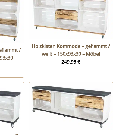
Holzkisten Kommode – geflammt /
eflammt /
weiß – 150x93x30 – Möbel
x93x30 –
249,95
€