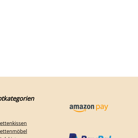
tkategorien
lettenkissen
lettenmöbel