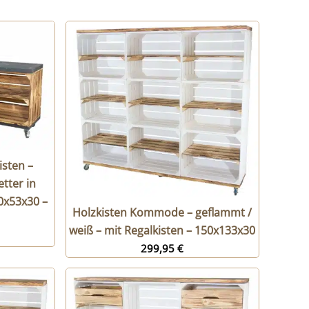
sten –
tter in
50x53x30 –
Holzkisten Kommode – geflammt /
weiß – mit Regalkisten – 150x133x30
299,95
€