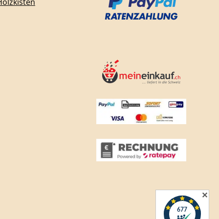
Holzkisten
✕