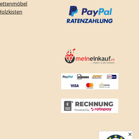
lettenmöbel
Holzkisten
✕