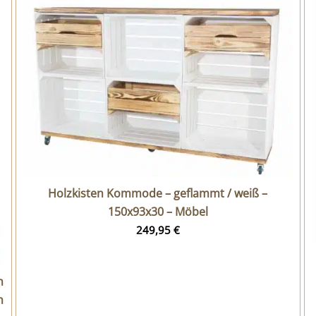
Holzkisten Kommode – geflammt / weiß –
150x93x30 – Möbel
249,95
€
n
m