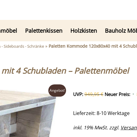
nmöbel
Palettenkissen
Holzkisten
Bauholz Mö
»
Paletten Kommode 120x80x40 mit 4 Schubl
 Sideboards - Schränke
mit 4 Schubladen – Palettenmöbel
Angebot!
Ursprünglicher
UVP:
949,95
€
Neuer Preis:
Preis
war:
Lieferzeit: 8-10 Werktage
949,95 €
inkl. 19% MwSt. zzgl.
Versan