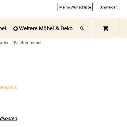
Meine Wunschliste
Anmelden
bel
Weitere Möbel & Deko
aden – Palettenmöbel
Aktueller
849,95
€
Preis
ist:
849,95 €.
dkosten