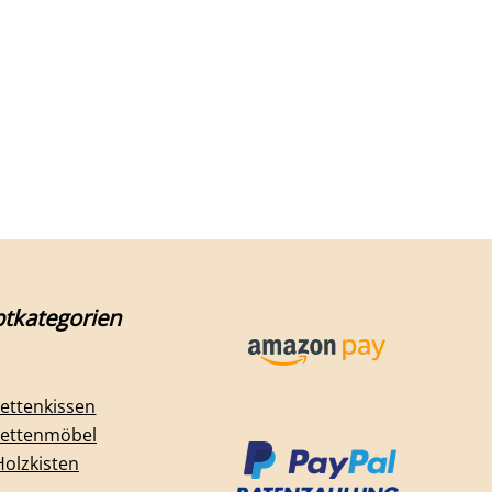
tkategorien
lettenkissen
lettenmöbel
Holzkisten