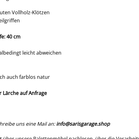
ten Vollholz-Klötzen
ilgriffen
fe: 40 cm
lbedingt leicht abweichen
sch auch farblos natur
er Lärche auf Anfrage
reibe uns eine Mail an:
info@sarisgarage.shop
s
über unsere Palettenmöbel nachlesen, über die Verarbeitu