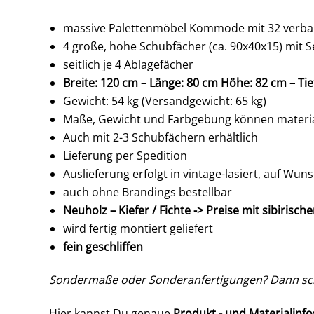
massive Palettenmöbel Kommode mit 32 verbau
4 große, hohe Schubfächer (ca. 90x40x15) mit Se
seitlich je 4 Ablagefächer
Breite: 120 cm – Länge: 80 cm Höhe: 82 cm – Tie
Gewicht: 54 kg (Versandgewicht: 65 kg)
Maße, Gewicht und Farbgebung können materia
Auch mit 2-3 Schubfächern erhältlich
Lieferung per Spedition
Auslieferung erfolgt in vintage-lasiert, auf Wun
auch ohne Brandings bestellbar
Neuholz – Kiefer / Fichte -> Preise mit sibirisch
wird fertig montiert geliefert
fein geschliffen
Sondermaße oder Sonderanfertigungen? Dann sch
Hier kannst Du genaue
Produkt,- und Materialinfo