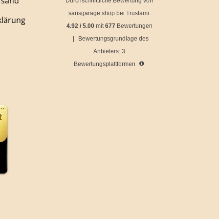
rsand
Durchschnittliche Bewertung von
sarisgarage.shop
bei Trustami:
klärung
4.92
/
5.00
mit
677
Bewertungen
|
Bewertungsgrundlage des
Anbieters: 3
Bewertungsplattformen