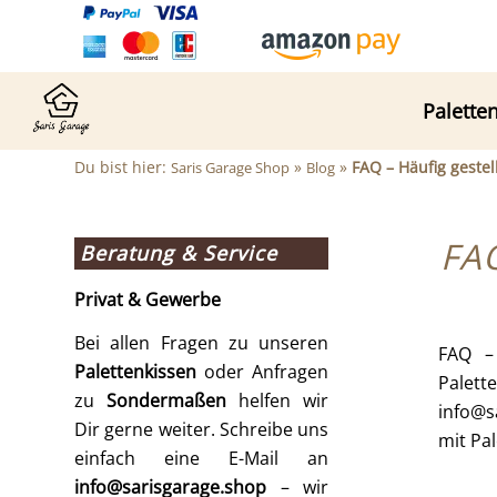
Palette
Du bist hier:
»
»
FAQ – Häufig gestel
Saris Garage Shop
Blog
FAQ
Beratung & Service
Privat & Gewerbe
Bei allen Fragen zu unseren
FAQ –
Palettenkissen
oder Anfragen
Palett
zu
Sondermaßen
helfen wir
info@s
Dir gerne weiter. Schreibe uns
mit Pa
einfach eine E-Mail an
info@sarisgarage.shop
– wir