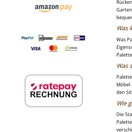
Rücken
Garten
bequem
Was k
Was Pa
Eigens
Palett
Was s
Palett
Möbel a
den Si
Wie g
Die St
Palett
versch