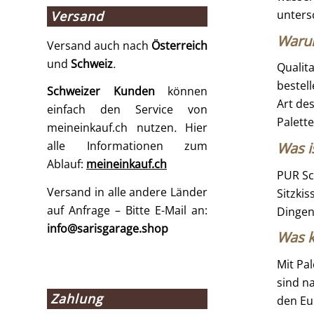
unters
Versand
Warum
Versand auch nach
Österreich
und
Schweiz
.
Qualit
bestel
Schweizer Kunden
können
Art de
einfach den Service von
Palett
meineinkauf.ch nutzen
.
Hier
alle Informationen zum
Was i
Ablauf:
meineinkauf.ch
PUR Sc
Versand in alle andere Länder
Sitzkis
auf Anfrage – Bitte E-Mail an:
Dingen
info@sarisgarage.shop
Was k
Mit Pa
sind n
Zahlung
den Eu