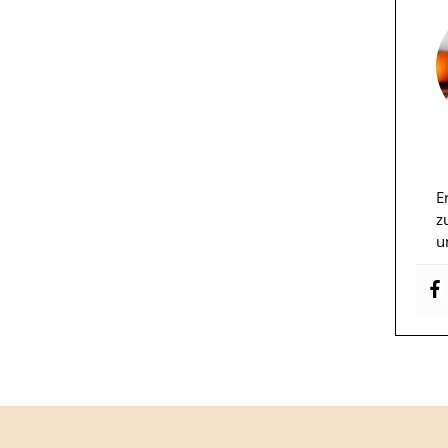
E
z
u