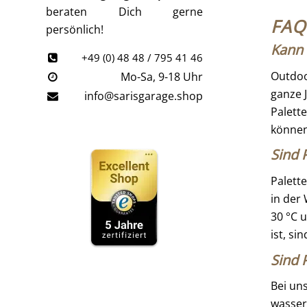
beraten Dich gerne
FAQ 
persönlich!
Kann 
+49 (0) 48 48 / 795 41 46
Outdoo
Mo-Sa, 9-18 Uhr
ganze 
info@sarisgarage.shop
Palett
können
Sind 
Palett
in der
30 °C 
ist, s
Sind 
Bei un
wasser