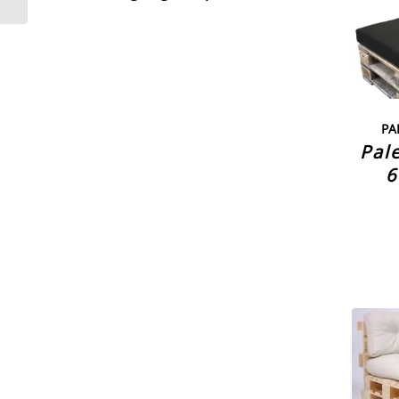
PA
Pal
6