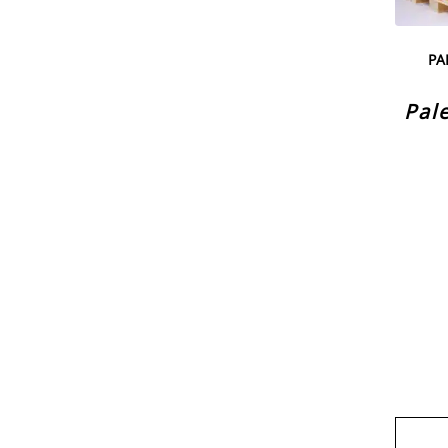
PA
Pal