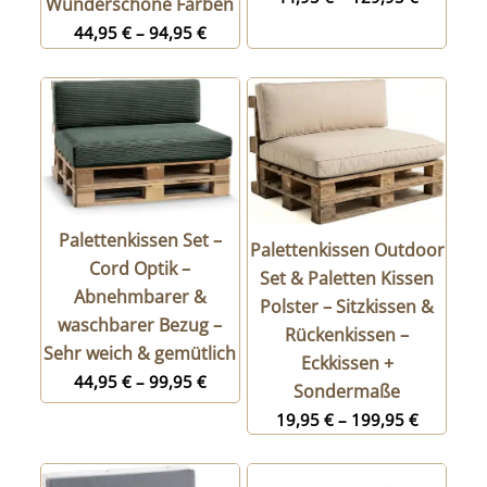
Wunderschöne Farben
44,95
€
–
94,95
€
Palettenkissen Set –
Palettenkissen Outdoor
Cord Optik –
Set & Paletten Kissen
Abnehmbarer &
Polster – Sitzkissen &
waschbarer Bezug –
Rückenkissen –
Sehr weich & gemütlich
Eckkissen +
44,95
€
–
99,95
€
Sondermaße
19,95
€
–
199,95
€