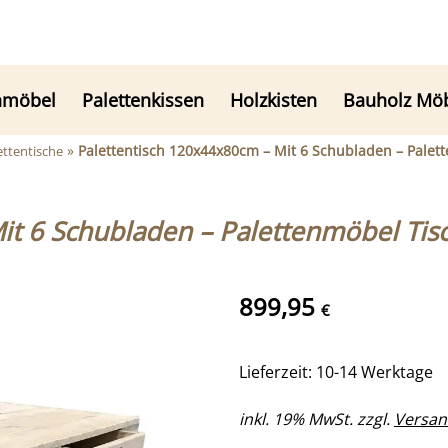
nmöbel
Palettenkissen
Holzkisten
Bauholz Mö
»
Palettentisch 120x44x80cm – Mit 6 Schubladen – Palet
ettentische
it 6 Schubladen – Palettenmöbel Tis
899,95
€
Lieferzeit: 10-14 Werktage
inkl. 19% MwSt. zzgl.
Versan