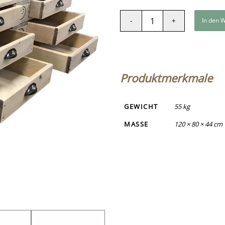
In den 
Produktmerkmale
GEWICHT
55 kg
MASSE
120 × 80 × 44 cm