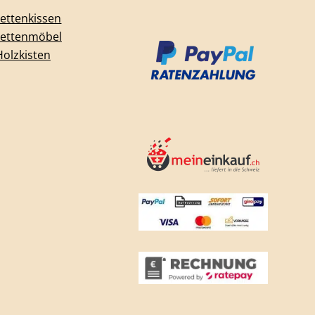
lettenkissen
lettenmöbel
Holzkisten